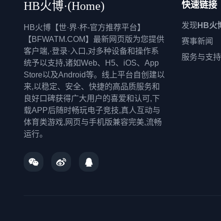
HB火博·(Home)
快速链接
发现
HB火
HB火博【世·界·杯-官方推荐平台】
【BFWATM.COM】最新网页版为您提供
赛事新闻
客户端,·登录·入口,对多种设备和操作系
服务与支持
统予以支持,诸如Web、H5、iOS、App
Store以及Android等。线上平台自创建以
来,以稳定、安全、快捷的高品质服务和
良好口碑获得广大用户的喜爱和认可,下
载APP后随时畅玩电子竞技,真人互动与
体育类游戏,网页与手机版兼容完美,流畅
运行。