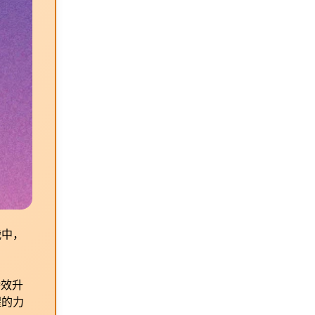
战中，
特效升
醒的力