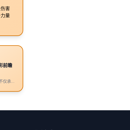
是伤害
于力量
彩前瞻
仅承...