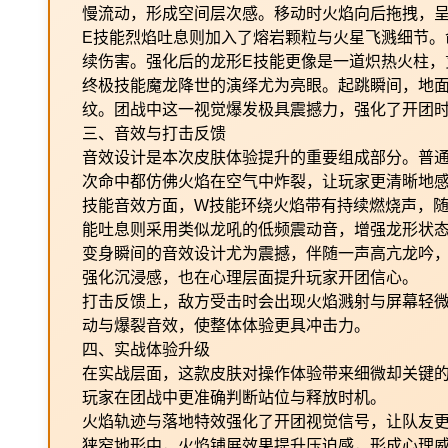
慢流动，形成空间层次感。移动时火焰向后拖拽，
E技能烈焰吐息则加入了熔岩颗粒与火星飞溅细节。
续伤害。强化后的龙形E技能更像是一道炽热火柱，
终极技能魔龙降世的演绎尤为亮眼。起跳瞬间，地
纹。团战中这一视觉爆发极具震撼力，强化了开团
三、音效与打击反馈
音效设计是本次皮肤体验提升的重要组成部分。普
次命中都仿佛火焰在空气中炸裂，让玩家更清晰地
技能音效方面，W技能环绕火焰带有持续燃烧声，随
能吐息则采用类似龙吼的低频震动音，增强龙形状
变身瞬间的音效设计尤为震撼，伴随一声高亢龙吟
强化沉浸感，也在心理层面提升玩家开团信心。
打击反馈上，敌方受击时会出现火焰溅射与屏幕轻
动与爆裂音效，使整体体验更具冲击力。
四、实战体验升级
在实战层面，这款皮肤对操作体验带来细微却关键
玩家在团战中更准确判断站位与释放时机。
火焰轨迹与落地特效强化了开团视觉信号，让队友
狭窄地形中，火焰铺展效果提升压迫感，形成心理