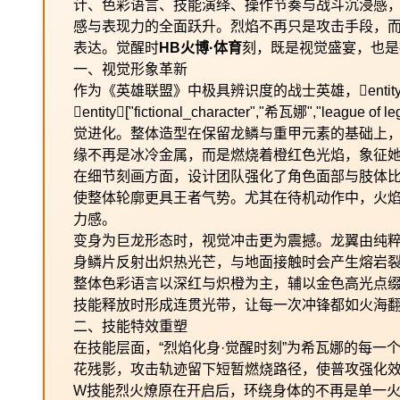
计、色彩语言、技能演绎、操作节奏与战斗沉浸感
感与表现力的全面跃升。烈焰不再只是攻击手段，
表达。觉醒时
HB火博·体育
刻，既是视觉盛宴，也是
一、视觉形象革新
作为《英雄联盟》中极具辨识度的战士英雄，entity["vid
entity["fictional_character","希瓦娜","l
觉进化。整体造型在保留龙鳞与重甲元素的基础上
缘不再是冰冷金属，而是燃烧着橙红色光焰，象征
在细节刻画方面，设计团队强化了角色面部与肢体
使整体轮廓更具王者气势。尤其在待机动作中，火
力感。
变身为巨龙形态时，视觉冲击更为震撼。龙翼由纯
身鳞片反射出炽热光芒，与地面接触时会产生熔岩
整体色彩语言以深红与炽橙为主，辅以金色高光点
技能释放时形成连贯光带，让每一次冲锋都如火海
二、技能特效重塑
在技能层面，“烈焰化身·觉醒时刻”为希瓦娜的每
花残影，攻击轨迹留下短暂燃烧路径，使普攻强化
W技能烈火燎原在开启后，环绕身体的不再是单一