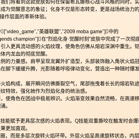
，我们将看到这款皮肤如何在保留希瓦娜核心战斗风格的同时，
而成为觉醒意志的象征；化身不仅是形态转变，更是战场统治力
操作层面的革新体验。
eo_game","英雄联盟","2009 moba game"]中的
eague of legends champion"]在“烈焰化身·觉醒时刻”皮肤中完成了一次
，引入更具流动感的火焰纹理，使角色仿佛从熔岩深渊中重生。
她体内龙血的彻底觉醒。
比例的力量感。肩甲呈现龙翼外扩造型，头部装饰融入角状火焰
焰在脚下缓缓升腾，光影随着呼吸律动变化，营造出一种随时爆
粹火焰构成，展开瞬间仿佛撕裂空气，尾部拖曳着长长的熔岩轨
裂纹特效，强化她作为烈焰化身的统治感。
缀，使角色在团战中极易辨识。火焰渐变效果自然流畅，在高速
翻涌。
一个技能赋予更具层次感的火焰表现。Q技能双重撕咬在触发时会爆
效果更加直观。
火圈，而是多层次旋转火焰环带。外层火焰呈高速旋转状态，内