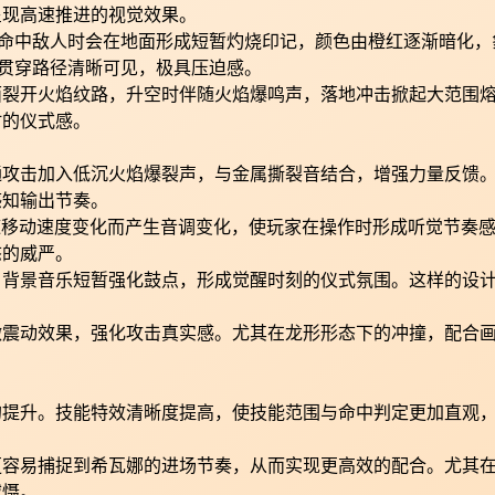
呈现高速推进的视觉效果。
命中敌人时会在地面形成短暂灼烧印记，颜色由橙红逐渐暗化，
贯穿路径清晰可见，极具压迫感。
面裂开火焰纹路，升空时伴随火焰爆鸣声，落地冲击掀起大范围
时的仪式感。
通攻击加入低沉火焰爆裂声，与金属撕裂音结合，增强力量反馈
感知输出节奏。
移动速度变化而产生音调变化，使玩家在操作时形成听觉节奏感
态的威严。
，背景音乐短暂强化鼓点，形成觉醒时刻的仪式氛围。这样的设
微震动效果，强化攻击真实感。尤其在龙形形态下的冲撞，配合
的提升。技能特效清晰度提高，使技能范围与命中判定更加直观
更容易捕捉到希瓦娜的进场节奏，从而实现更高效的配合。尤其
威慑。