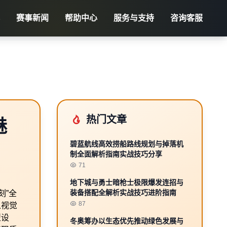
赛事新闻
帮助中心
服务与支持
咨询客服
热门文章
魅
碧蓝航线高效捞船路线规划与掉落机
制全面解析指南实战技巧分享
71
地下城与勇士暗枪士极限爆发连招与
装备搭配全解析实战技巧进阶指南
刻”全
87
从视觉
型设
冬奥筹办以生态优先推动绿色发展与