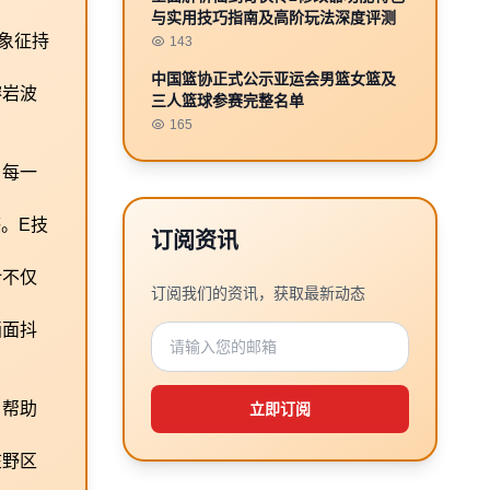
与实用技巧指南及高阶玩法深度评测
象征持
143
中国篮协正式公示亚运会男篮女篮及
熔岩波
三人篮球参赛完整名单
165
。每一
。E技
订阅资讯
计不仅
订阅我们的资讯，获取最新动态
画面抖
，帮助
立即订阅
在野区