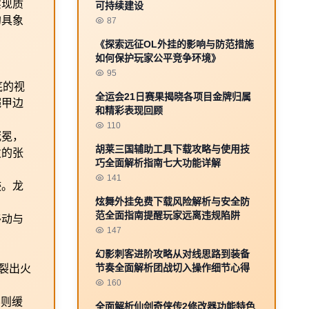
实现质
可持续建设
的具象
87
《探索远征OL外挂的影响与防范措施
如何保护玩家公平竞争环境》
95
彻底的视
全运会21日赛果揭晓各项目金牌归属
铠甲边
和精彩表现回顾
110
冠冕，
胡莱三国辅助工具下载攻略与使用技
发的张
巧全面解析指南七大功能详解
141
迹。龙
炫舞外挂免费下载风险解析与安全防
范全面指南提醒玩家远离违规陷阱
移动与
147
幻影刺客进阶攻略从对线思路到装备
节奏全面解析团战切入操作细节心得
裂出火
160
层则缓
全面解析仙剑奇侠传2修改器功能特色